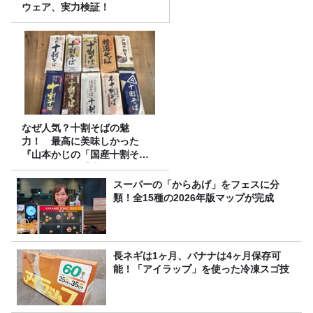
ウェア、実力検証！
なぜ人気？十割そばの魅
力！ 最高に美味しかった
『山本かじの「国産十割そ
ば」』とは？【十割そば10種
食べ比べ】
スーパーの「からあげ」をフェスに分
類！全15種の2026年版マップが完成
長ネギは1ヶ月、バナナは4ヶ月保存可
能！「アイラップ」を使った冷凍スゴ技