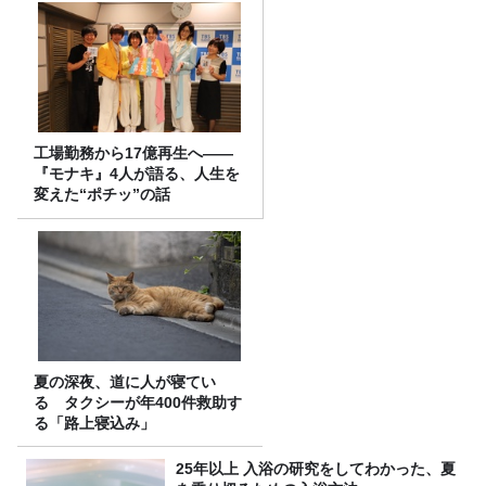
工場勤務から17億再生へ——
『モナキ』4人が語る、人生を
変えた“ポチッ”の話
夏の深夜、道に人が寝てい
る タクシーが年400件救助す
る「路上寝込み」
25年以上 入浴の研究をしてわかった、夏