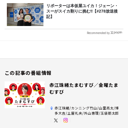
リポーターは本仮屋ユイカ！ジェーン・
スーがスイカ割りに挑む‼【#278放送後
記】
Recommended by
この記事の番組情報
赤江珠緒たまむすび／金曜たま
むすび
赤江珠緒/カンニング竹山/山里亮太/博
多大吉/土屋礼央/外山惠理/玉袋筋太郎