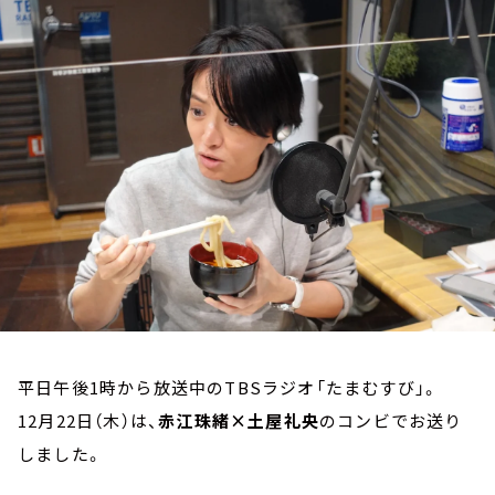
お知らせ
イベント・グッズ
YouTube
会社情報
平日午後1時から放送中のTBSラジオ「たまむすび」。
12月22日（木）は、
赤江珠緒×土屋礼央
のコンビでお送り
しました。