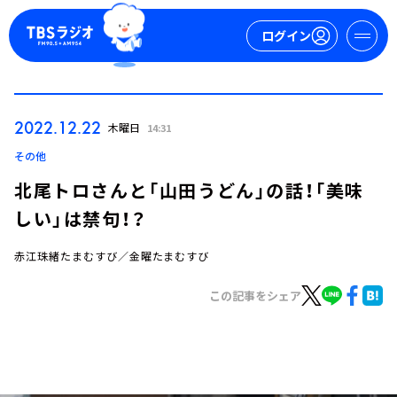
ログイン
マイページ
2022.12.22
木曜日
14:31
新規会員登録
ログイン
その他
北尾トロさんと「山田うどん」の話！「美味
しい」は禁句！？
赤江珠緒たまむすび／金曜たまむすび
この記事をシェア
今日の番組表
週間番組表
トピックス
TBS Podcast