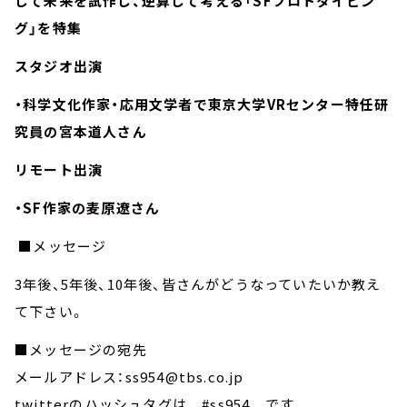
じて未来を試作し、逆算して考える「SFプロトタイピン
グ」を特集
スタジオ出演
・科学文化作家・応用文学者で東京大学VRセンター特任研
究員の宮本道人さん
リモート出演
・SF作家の麦原遼さん
■メッセージ
3年後、5年後、10年後、皆さんがどうなっていたいか教え
て下さい。
■メッセージの宛先
メールアドレス：ss954@tbs.co.jp
twitterのハッシュタグは #ss954 です