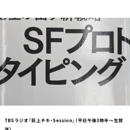
お知らせ
イベント・グッズ
YouTube
会社情報
TBSラジオ『荻上チキ・Session』（平日午後3時半～生放
送）