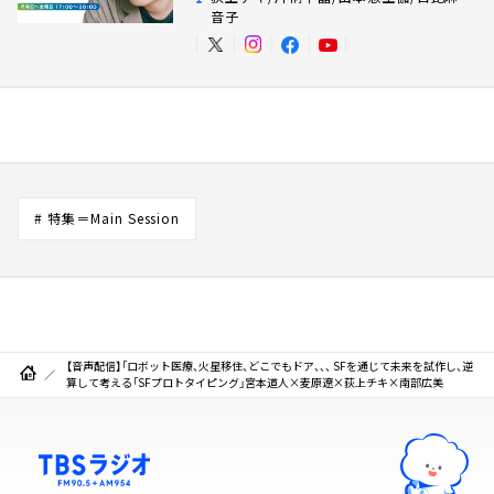
音子
# 特集＝Main Session
【音声配信】「ロボット医療、火星移住、どこでもドア、、、 SFを通じて未来を試作し、逆
算して考える「SFプロトタイピング」宮本道人×麦原遼×荻上チキ×南部広美