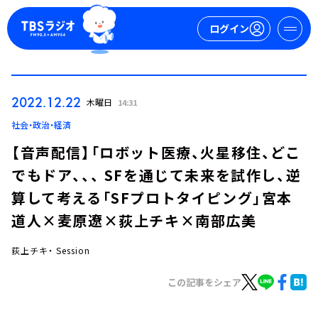
ログイン
マイページ
2022.12.22
木曜日
14:31
新規会員登録
ログイン
社会・政治・経済
【音声配信】「ロボット医療、火星移住、どこ
でもドア、、、 SFを通じて未来を試作し、逆
算して考える「SFプロトタイピング」宮本
道人×麦原遼×荻上チキ×南部広美
荻上チキ・ Session
今日の番組表
週間番組表
この記事をシェア
トピックス
TBS Podcast