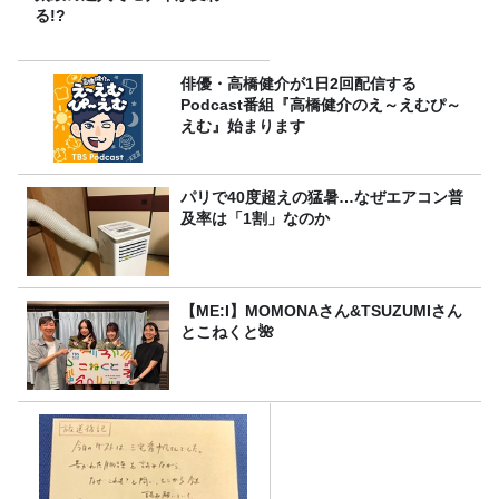
る!?
俳優・高橋健介が1日2回配信する
Podcast番組『高橋健介のえ～えむぴ～
えむ』始まります
パリで40度超えの猛暑…なぜエアコン普
及率は「1割」なのか
【ME:I】MOMONAさん&TSUZUMIさん
とこねくと🌺