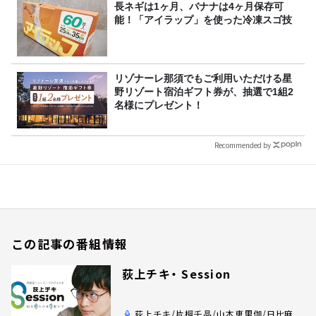
長ネギは1ヶ月、バナナは4ヶ月保存可
能！「アイラップ」を使った冷凍スゴ技
リゾナーレ那須でもご利用いただける星
野リゾート宿泊ギフト券が、抽選で1組2
名様にプレゼント！
Recommended by
この記事の番組情報
荻上チキ・ Session
荻上チキ/片桐千晶/山本恵里伽/日比麻