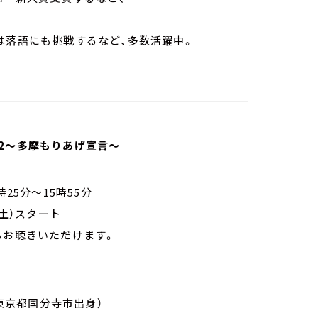
は落語にも挑戦するなど、多数活躍中。
042～多摩もりあげ宣言～
25分～15時55分
土）スタート
もお聴きいただけます。
東京都国分寺市出身）