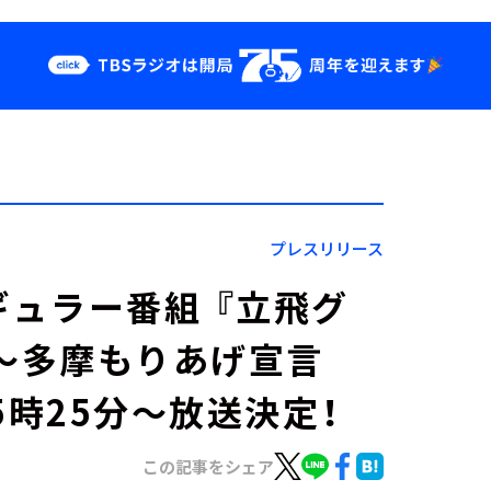
クス
イベント・グッ
ズ
st
YouTube
せ
会社情報
プレスリリース
ギュラー番組 『立飛グ
42～多摩もりあげ宣言
15時25分～放送決定！
この記事をシェア