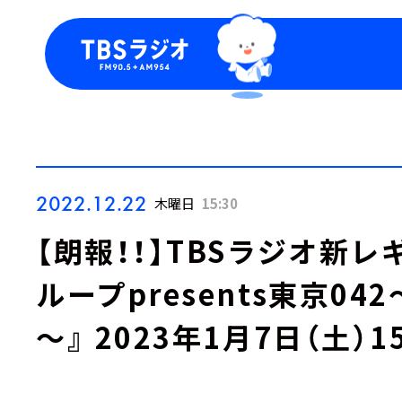
今日の番組表
トピッ
週間番組表
TBS
Podca
お知ら
2022.12.22
木曜日
15:30
【朗報！！】TBSラジオ新レ
ループpresents東京0
～』 2023年1月7日（土）