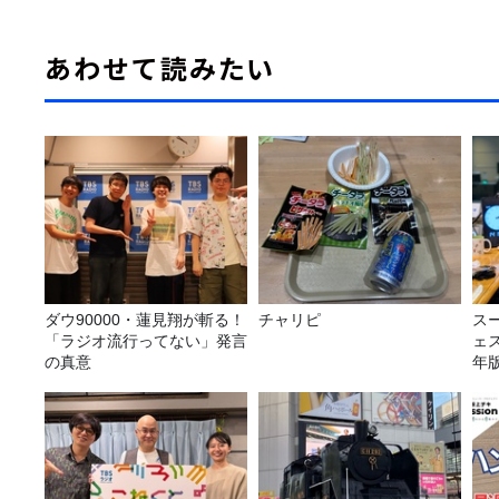
あわせて読みたい
ダウ90000・蓮見翔が斬る！
チャリピ
ス
「ラジオ流行ってない」発言
ェス
の真意
年