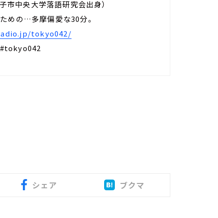
王子市中央大学落語研究会出身）
ための…多摩偏愛な30分。
adio.jp/tokyo042/
tokyo042
シェア
ブクマ