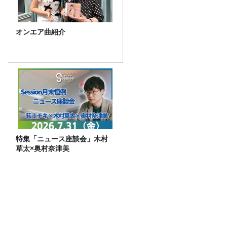
オンエア曲紹介
特集「ニュース座談会」木村
草太×奥村奈津美
チャリピ