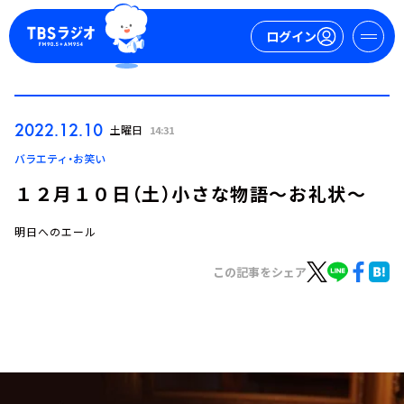
ログイン
マイページ
2022.12.10
土曜日
14:31
新規会員登録
ログイン
バラエティ・お笑い
１２月１０日（土）小さな物語～お礼状～
明日へのエール
この記事をシェア
今日の番組表
週間番組表
トピックス
TBS Podcast