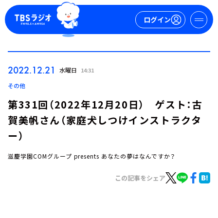
ログイン
マイページ
2022.12.21
水曜日
14:31
新規会員登録
ログイン
その他
第331回（2022年12月20日） ゲスト：古
賀美帆さん（家庭犬しつけインストラクタ
ー）
滋慶学園COMグループ presents あなたの夢はなんですか？
今日の番組表
この記事をシェア
週間番組表
トピックス
TBS Podcast