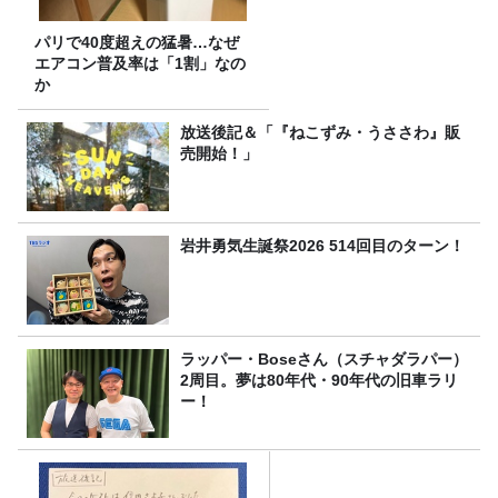
パリで40度超えの猛暑…なぜ
エアコン普及率は「1割」なの
か
放送後記＆「『ねこずみ・うささわ』販
売開始！」
岩井勇気生誕祭2026 514回目のターン！
ラッパー・Boseさん（スチャダラパー）
2周目。夢は80年代・90年代の旧車ラリ
ー！