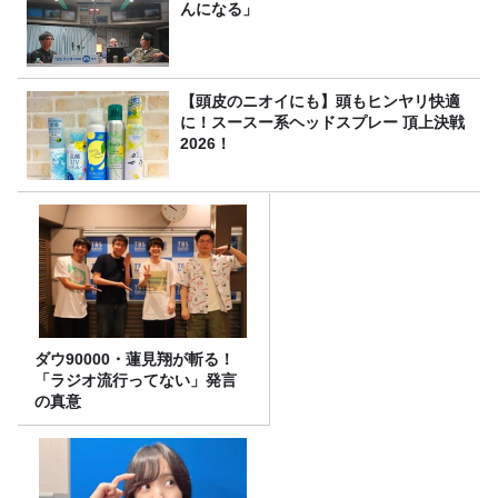
んになる」
【頭皮のニオイにも】頭もヒンヤリ快適
に！スースー系ヘッドスプレー 頂上決戦
2026！
ダウ90000・蓮見翔が斬る！
「ラジオ流行ってない」発言
の真意