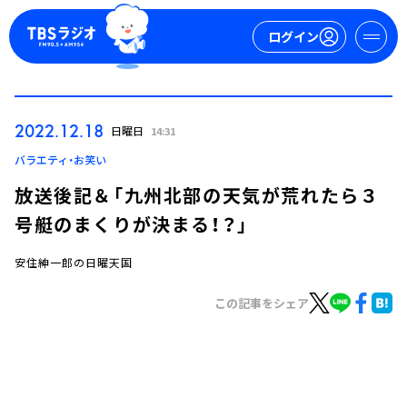
ログイン
マイページ
2022.12.18
日曜日
14:31
新規会員登録
ログイン
バラエティ・お笑い
放送後記＆「九州北部の天気が荒れたら３
号艇のまくりが決まる！？」
安住紳一郎の日曜天国
この記事をシェア
今日の番組表
週間番組表
トピックス
TBS Podcast