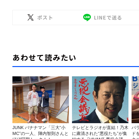
ポスト
LINEで送る
あわせて読みたい
JUNK バナナマン「三大“小
テレビとラジオが直結！乃木
パ
MC”の一人、陣内智則さんと
に粛清された“悪役たち”が集
ド