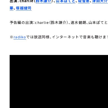
出演：charlie（
鈴木謙介
）、
山本ぽてと
、
碇雪恵
、
津田大介
華
、
塚越健司
予告編の出演：charlie（鈴木謙介）、速水健朗、山本ぽ
※
radiko
では放送同様、インターネットで音楽も聴