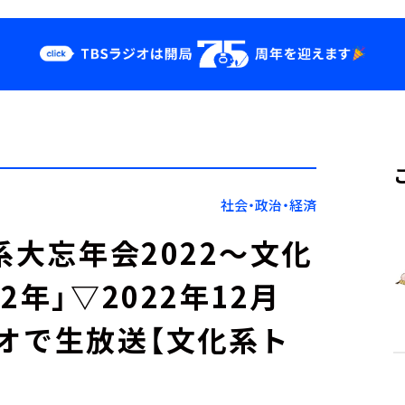
クス
イベント・グッ
ズ
st
YouTube
せ
会社情報
社会・政治・経済
系大忘年会2022～文化
年」▽2022年12月
ラジオで生放送【文化系ト