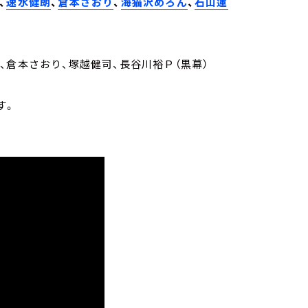
、
速水健朗
、
倉本さおり
、
海猫沢めろん
、
石山蓮
てと、倉本さおり、塚越健司、長谷川裕Ｐ（黒幕）
けます。