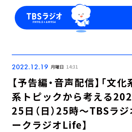
今日の番組表
トピッ
週間番組表
TBS
Podca
お知ら
2022.12.19
月曜日
14:31
【予告編・音声配信】「文化
系トピックから考える2022
25日（日）25時～TBS
ークラジオLife】