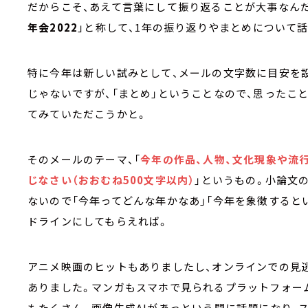
だからこそ、あえて言葉にして振り返ることが大事なんだと
年会2022
」と称して、1年の振り返りやまとめについて
特に今年は新しい試みとして、メールの文字数に目安を
じゃないですが、「まとめ」ということなので、思ったこ
てみていただこうかと。
そのメールのテーマ、「
今年の作品、人物、文化現象や流行
じなさい（おおむね500文字以内）
」というもの。小論文
ないので「今年ってどんな年かなあ」「今年を象徴すると
ドラインにしてもらえれば。
アニメ映画のヒットもありましたし、オンラインでの見
ありました。マンガもスマホで見られるプラットフォー
もたくさん。画像生成AIがあっという間に話題になり、