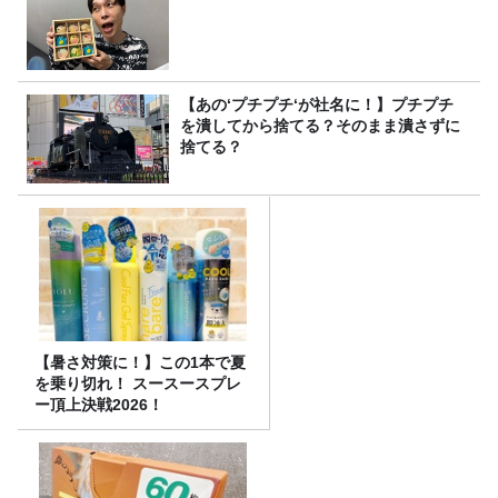
【あの‘プチプチ‘が社名に！】プチプチ
を潰してから捨てる？そのまま潰さずに
捨てる？
【暑さ対策に！】この1本で夏
を乗り切れ！ スースースプレ
ー頂上決戦2026！