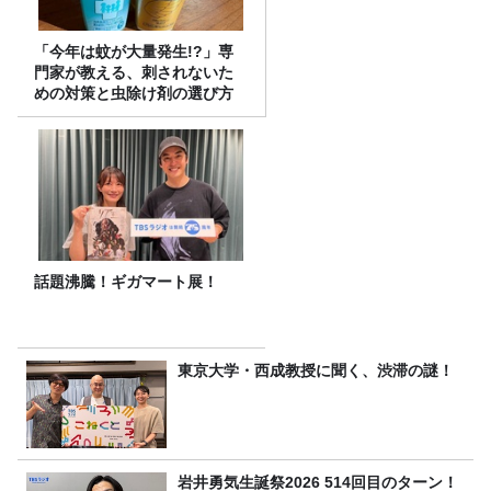
「今年は蚊が大量発生!?」専
門家が教える、刺されないた
めの対策と虫除け剤の選び方
話題沸騰！ギガマート展！
東京大学・西成教授に聞く、渋滞の謎！
岩井勇気生誕祭2026 514回目のターン！