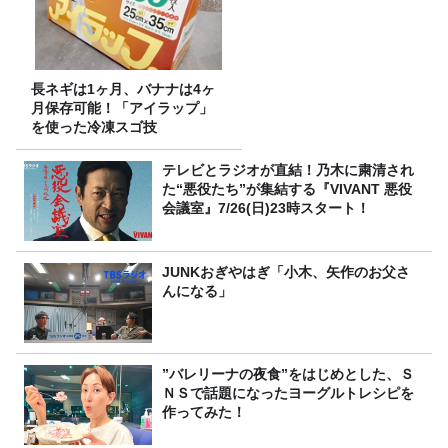
長ネギは1ヶ月、バナナは4ヶ
月保存可能！「アイラップ」
を使った冷凍スゴ技
テレビとラジオが直結！乃木に粛清され
た“悪役たち”が集結する『VIVANT 悪役
会議室』7/26(日)23時スタート！
JUNKおぎやはぎ「小木、矢作のお父さ
んになる」
”バレリーナの夜食”をはじめとした、Ｓ
ＮＳで話題になったヨーグルトレシピを
作ってみた！