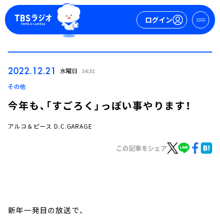
ログイン
マイページ
2022.12.21
水曜日
14:31
新規会員登録
ログイン
その他
今年も、「すごろく」っぽい事やります！
アルコ＆ピース D.C.GARAGE
この記事をシェア
今日の番組表
週間番組表
トピックス
新年一発目の放送で、
TBS Podcast