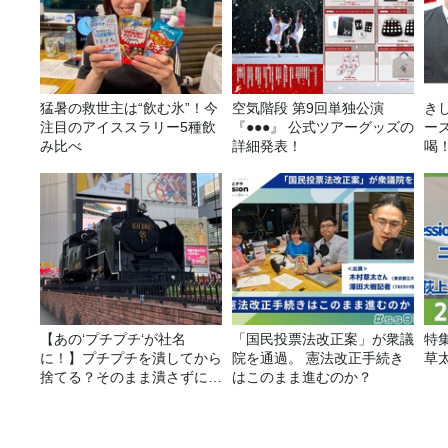
猛暑の救世主は“飲む氷”！今
空気階段 第9回単独公演
き
注目のアイススラリー5種飲
『●●●』 公式ツアーグッズの
ー
み比べ
詳細発表！
喝
決
【あの‘プチプチ‘が社名
「国民投票法改正案」が衆議
特
に！】プチプチを潰してから
院を通過。 憲法改正手続き
草
捨てる？そのまま潰さずに捨
はこのまま進むのか？
てる？