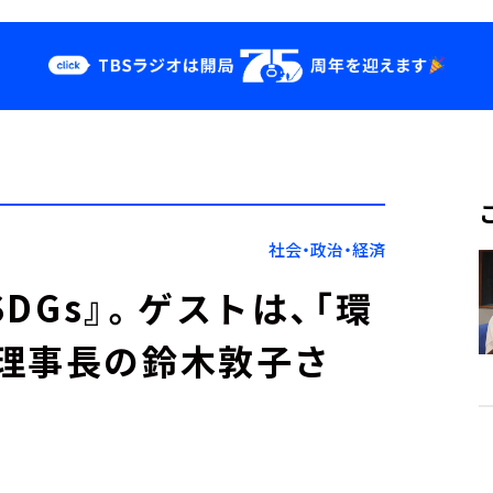
クス
イベント・グッ
ズ
st
YouTube
せ
会社情報
社会・政治・経済
SDGs』。ゲストは、「環
理事長の鈴木敦子さ