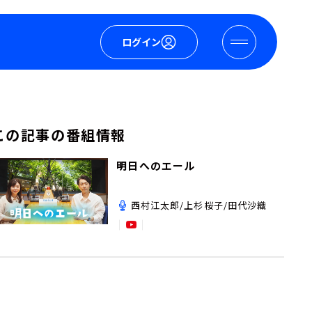
ログイン
この記事の番組情報
明日へのエール
西村江太郎/上杉桜子/田代沙織