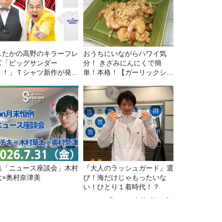
したかの高野のキラーフレ
おうちにいながらハワイ気
ズ「ビッグサンダー
分！ きざみにんにくで簡
！！」Ｔシャツ新作が発売
単！本格！【ガーリックシュ
定！
リンプ】 桃屋のかんたんレ
シピ
集「ニュース座談会」木村
『大人のラッシュガード』選
太×奥村奈津美
び！海だけじゃもったいな
い！ひとり１着時代！？
Recommended by