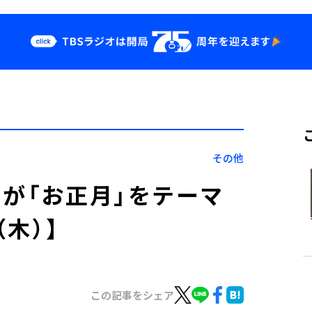
クス
イベント・グッ
ズ
st
YouTube
せ
会社情報
その他
ーが「お正月」をテーマ
（木）】
この記事をシェア