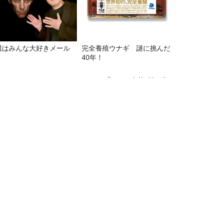
週はみんな大好きメール
完全養殖ウナギ 謎に挑んだ
！
40年！
Recommended by
読【1月2日（月）～5日（木）】