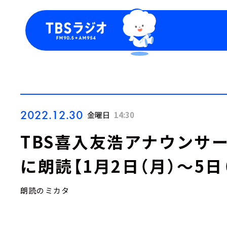
今日の番組表
トピッ
週間番組表
TBS
Podca
お知ら
2022.12.30
金曜日
14:30
TBS喜入友浩アナウンサ
に朗読【1月2日（月）～5日
朗読のミカタ