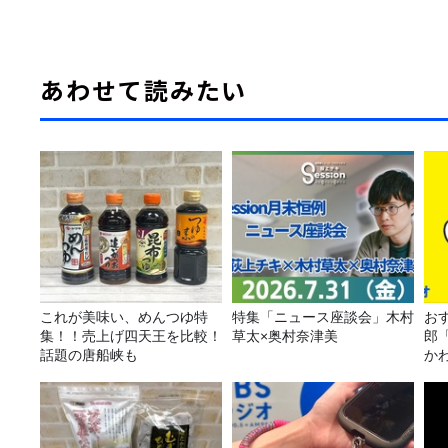
あわせて読みたい
これが美味い、めんつゆ特
特集「ニュース座談会」木村
おす
集！！売上げ四天王を比較！
草太×奥村奈津美
郎
話題の唐船峡も
か