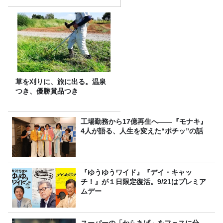
草を刈りに、旅に出る。温泉
つき、優勝賞品つき
工場勤務から17億再生へ——『モナキ』
4人が語る、人生を変えた“ポチッ”の話
『ゆうゆうワイド』『デイ・キャッ
チ！』が１日限定復活。9/21はプレミア
ムデー