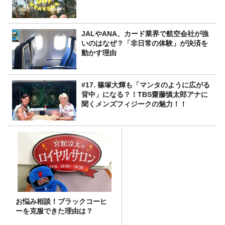
JALやANA、カード業界で航空会社が強
いのはなぜ？「非日常の体験」が決済を
動かす理由
#17. 篠塚大輝も「マンタのように広がる
背中」になる？！TBS齋藤慎太郎アナに
聞くメンズフィジークの魅力！！
お悩み相談！ブラックコーヒ
ーを克服できた理由は？