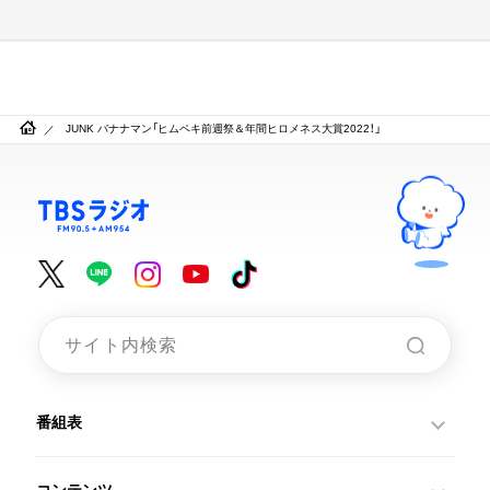
JUNK バナナマン「ヒムペキ前週祭＆年間ヒロメネス大賞2022！」
番組表