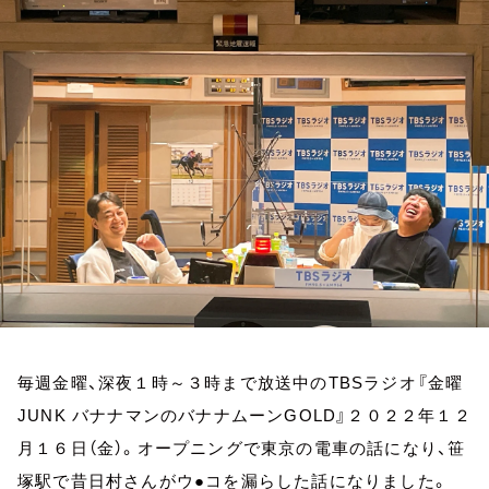
お知らせ
イベント・グッズ
YouTube
会社情報
毎週金曜、深夜１時～３時まで放送中のTBSラジオ『金曜
JUNK バナナマンのバナナムーンGOLD』２０２２年１２
月１６日（金）。オープニングで東京の電車の話になり、笹
塚駅で昔日村さんがウ●コを漏らした話になりました。