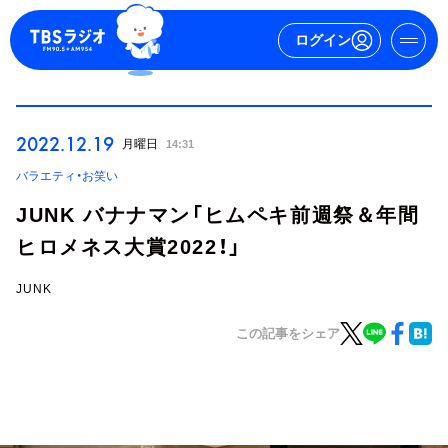
ログイン
マイページ
2022.12.19
月曜日
14:31
新規会員登録
ログイン
バラエティ・お笑い
JUNK バナナマン「ヒムペキ前週祭＆年間
ヒロメネス大賞2022！」
JUNK
この記事をシェア
今日の番組表
週間番組表
トピックス
TBS Podcast