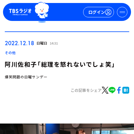
ログイン
マイページ
2022.12.18
日曜日
14:31
新規会員登録
ログイン
その他
阿川佐和子「総理を怒れないでしょ笑」
爆笑問題の日曜サンデー
この記事をシェア
今日の番組表
週間番組表
トピックス
TBS Podcast