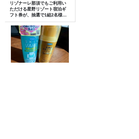
リゾナーレ那須でもご利用い
ただける星野リゾート宿泊ギ
フト券が、抽選で1組2名様に
プレゼント！
「今年は蚊が大量発生!?」専
門家が教える、刺されないた
めの対策と虫除け剤の選び方
長ネギは1ヶ月、バナナは4ヶ月保存可
能！「アイラップ」を使った冷凍スゴ技
25年以上 入浴の研究をしてわかった、夏
を乗り切るための入浴方法