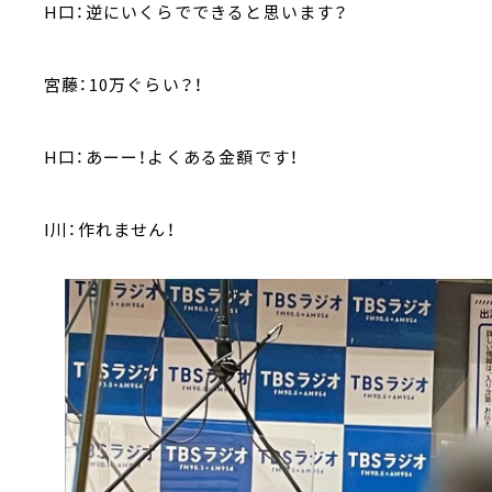
H口：逆にいくらでできると思います？
宮藤：10万ぐらい？！
H口：あーー！よくある金額です！
I川：作れません！