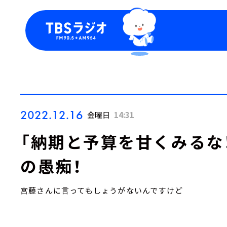
今日の番組表
トピッ
週間番組表
TBS
Podca
お知ら
2022.12.16
金曜日
14:31
「納期と予算を甘くみるな！
の愚痴！
宮藤さんに言ってもしょうがないんですけど