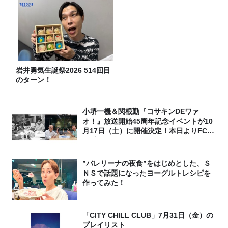
岩井勇気生誕祭2026 514回目
のターン！
小堺一機＆関根勤『コサキンDEワァ
オ！』放送開始45周年記念イベントが10
月17日（土）に開催決定！本日よりFC先
行受付スタート！
”バレリーナの夜食”をはじめとした、Ｓ
ＮＳで話題になったヨーグルトレシピを
作ってみた！
「CITY CHILL CLUB」7月31日（金）の
プレイリスト