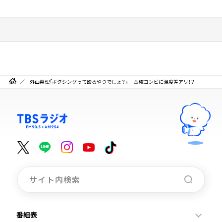
外山惠理「ボクシングって殴るやつでしょ？」 金曜コンビに温度差アリ！？
番組表