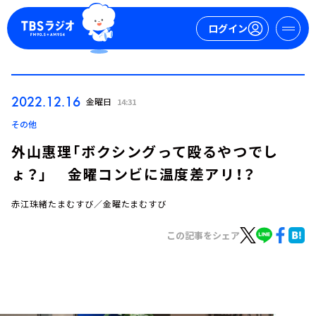
ログイン
マイページ
2022.12.16
金曜日
14:31
新規会員登録
ログイン
その他
外山惠理「ボクシングって殴るやつでし
ょ？」 金曜コンビに温度差アリ！？
赤江珠緒たまむすび／金曜たまむすび
この記事をシェア
今日の番組表
週間番組表
トピックス
TBS Podcast