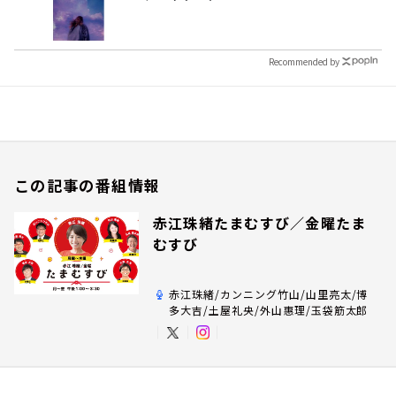
Recommended by
この記事の番組情報
赤江珠緒たまむすび／金曜たま
むすび
赤江珠緒/カンニング竹山/山里亮太/博
多大吉/土屋礼央/外山惠理/玉袋筋太郎