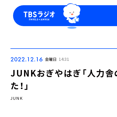
今日の番組表
トピッ
週間番組表
TBS
Podca
お知ら
2022.12.16
金曜日
14:31
JUNKおぎやはぎ「人力
た！」
JUNK