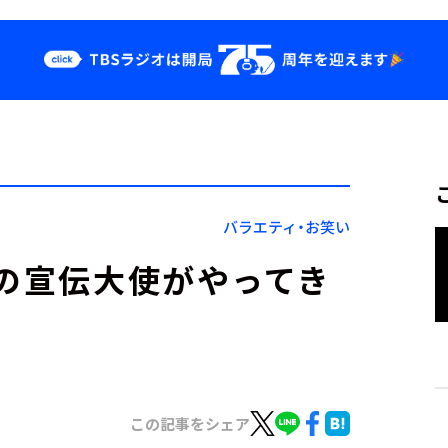
クス
イベント・グッ
ズ
st
YouTube
せ
会社情報
バラエティ・お笑い
舎の宣伝大使がやってき
この記事をシェア