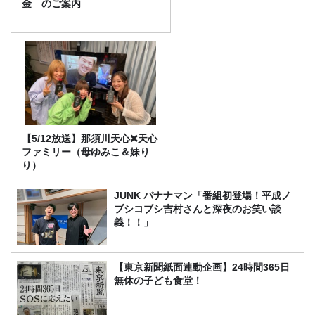
金 のご案内
【5/12放送】那須川天心❌天心
ファミリー（母ゆみこ＆妹り
り）
JUNK バナナマン「番組初登場！平成ノ
ブシコブシ吉村さんと深夜のお笑い談
義！！」
【東京新聞紙面連動企画】24時間365日
無休の子ども食堂！