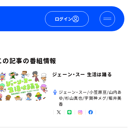
ログイン
この記事の番組情報
ジェーン・スー 生活は踊る
ジェーン・スー/小笠原亘/山内あ
ゆ/杉山真也/宇賀神メグ/堀井美
香