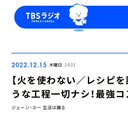
今日の番組表
トピッ
週間番組表
TBS
Podca
お知ら
2022.12.15
木曜日
14:31
【火を使わない／レシピを
うな工程一切ナシ！最強コ
ジェーン・スー 生活は踊る