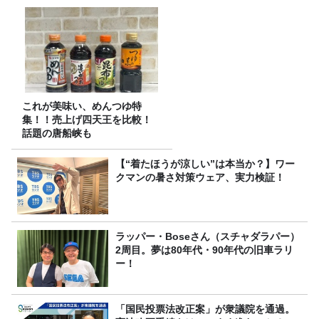
これが美味い、めんつゆ特
集！！売上げ四天王を比較！
話題の唐船峡も
【“着たほうが涼しい”は本当か？】ワー
クマンの暑さ対策ウェア、実力検証！
ラッパー・Boseさん（スチャダラパー）
2周目。夢は80年代・90年代の旧車ラリ
ー！
「国民投票法改正案」が衆議院を通過。