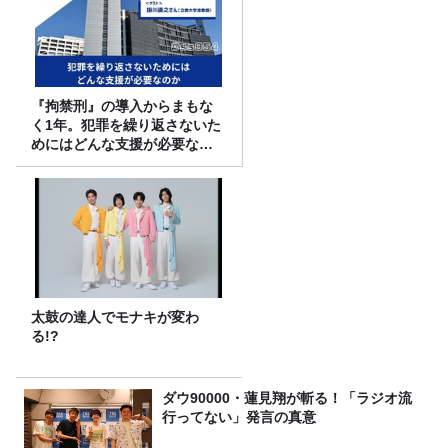
『拘禁刑』の導入からまもな
く1年。犯罪を繰り返さないた
めにはどんな支援が必要なの
か
太鼓の達人でモナキが変わ
る!?
ダウ90000・蓮見翔が斬る！「ラジオ流
行ってない」発言の真意