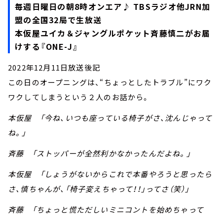
お知らせ
毎週日曜日の朝8時オンエア♪ TBSラジオ他JRN加
イベント・グッズ
盟の全国32局で生放送
YouTube
本仮屋ユイカ＆ジャングルポケット斉藤慎二がお届
会社情報
けする『ONE-J』
2022年12月11日放送後記
この日のオープニングは、“ちょっとしたトラブル”にワク
ワクしてしまうという２人のお話から。
本仮屋 「今ね、いつも座っている椅子がさ、沈んじゃって
ね。」
斉藤 「ストッパーが全然利かなかったんだよね。」
本仮屋 「しょうがないからこれで本番やろうと思ったら
さ、慎ちゃんが、「椅子変えちゃって！！」ってさ（笑）」
斉藤 「ちょっと慌ただしいミニコントを始めちゃって