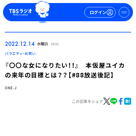
ログイン
マイページ
2022.12.14
水曜日
14:31
新規会員登録
ログイン
バラエティ・お笑い
『〇〇な女になりたい！！』 本仮屋ユイカ
の来年の目標とは？？【#88放送後記】
ONE-J
この記事をシェア
今日の番組表
週間番組表
トピックス
TBS Podcast