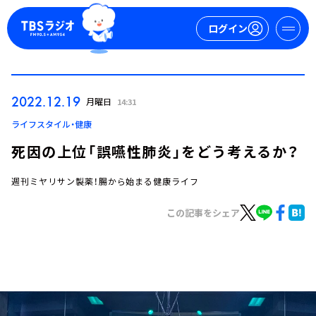
ログイン
マイページ
2022.12.19
月曜日
14:31
新規会員登録
ログイン
ライフスタイル・健康
死因の上位「誤嚥性肺炎」をどう考えるか？
週刊ミヤリサン製薬！腸から始まる健康ライフ
この記事をシェア
今日の番組表
週間番組表
トピックス
TBS Podcast