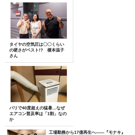
タイヤの空気圧は〇〇くらい
の硬さがベスト!? 榎本温子
さん
パリで40度超えの猛暑…なぜ
エアコン普及率は「1割」なの
か
工場勤務から17億再生へ——『モナキ』