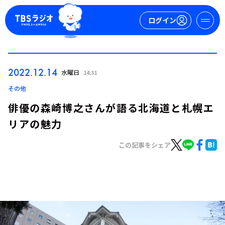
ログイン
マイページ
2022.12.14
水曜日
14:31
新規会員登録
ログイン
その他
俳優の森崎博之さんが語る北海道と札幌エ
リアの魅力
この記事をシェア
今日の番組表
週間番組表
トピックス
TBS Podcast