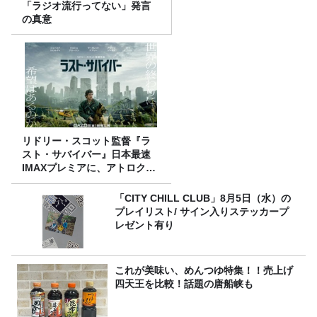
「ラジオ流行ってない」発言
の真意
リドリー・スコット監督『ラ
スト・サバイバー』日本最速
IMAXプレミアに、アトロクリ
スナー60名をご招待！
「CITY CHILL CLUB」8月5日（水）の
プレイリスト/ サイン入りステッカープ
レゼント有り
これが美味い、めんつゆ特集！！売上げ
四天王を比較！話題の唐船峡も