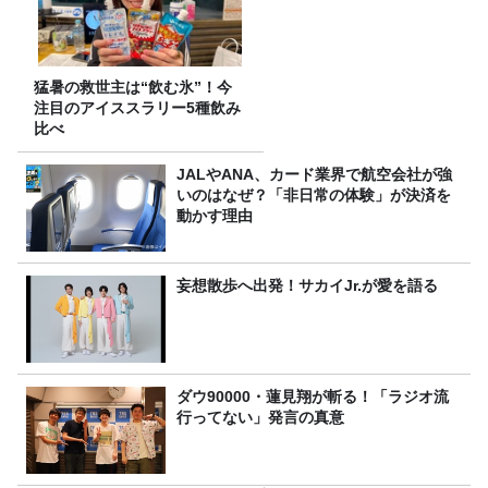
猛暑の救世主は“飲む氷”！今
注目のアイススラリー5種飲み
比べ
JALやANA、カード業界で航空会社が強
いのはなぜ？「非日常の体験」が決済を
動かす理由
妄想散歩へ出発！サカイJr.が愛を語る
ダウ90000・蓮見翔が斬る！「ラジオ流
行ってない」発言の真意