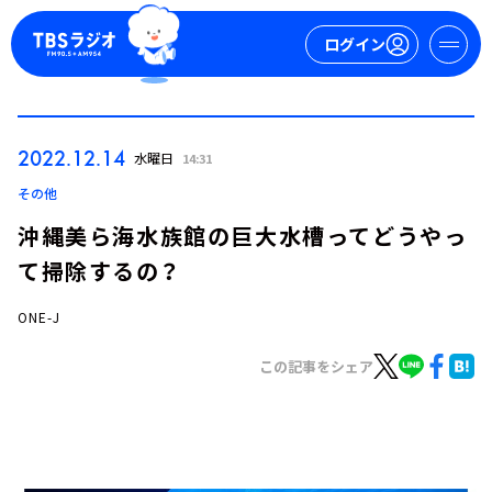
ログイン
マイページ
2022.12.14
水曜日
14:31
新規会員登録
ログイン
その他
沖縄美ら海水族館の巨大水槽ってどうやっ
て掃除するの？
ONE-J
この記事をシェア
今日の番組表
週間番組表
トピックス
TBS Podcast