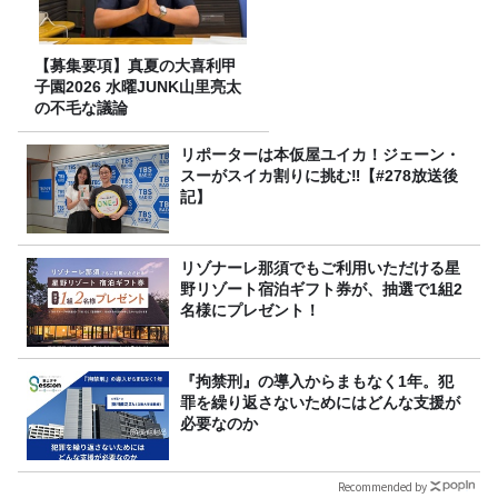
【募集要項】真夏の大喜利甲
子園2026 水曜JUNK山里亮太
の不毛な議論
リポーターは本仮屋ユイカ！ジェーン・
スーがスイカ割りに挑む‼【#278放送後
記】
リゾナーレ那須でもご利用いただける星
野リゾート宿泊ギフト券が、抽選で1組2
名様にプレゼント！
『拘禁刑』の導入からまもなく1年。犯
罪を繰り返さないためにはどんな支援が
必要なのか
Recommended by