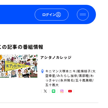
ログイン
この記事の番組情報
アシタノカレッジ
キニマンス塚本ニキ/能條桃子/大
空幸星/みたらし加奈/黒部睦/わ
っきゃい/永井陽右/五十嵐美樹/
五十嵐大