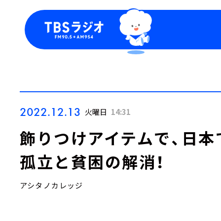
今日の番組表
トピッ
週間番組表
TBS
Podca
お知ら
2022.12.13
火曜日
14:31
飾りつけアイテムで、日本
孤立と貧困の解消！
アシタノカレッジ