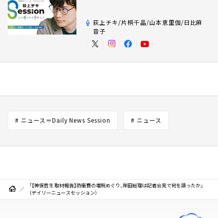
荻上チキ/片桐千晶/山本恵里伽/日比麻
音子
# ニュース＝Daily News Session
# ニュース
「【神保哲生 取材報告】防衛費の増税めぐり、岸田総理は記者会見で何を語ったか」
（デイリーニュースセッション）