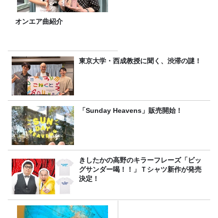
オンエア曲紹介
東京大学・西成教授に聞く、渋滞の謎！
「Sunday Heavens」販売開始！
きしたかの高野のキラーフレーズ「ビッ
グサンダー喝！！」Ｔシャツ新作が発売
決定！