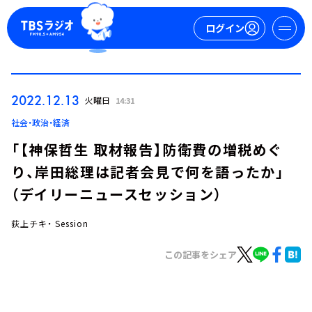
ログイン
マイページ
2022.12.13
火曜日
14:31
新規会員登録
ログイン
社会・政治・経済
「【神保哲生 取材報告】防衛費の増税めぐ
り、岸田総理は記者会見で何を語ったか」
（デイリーニュースセッション）
荻上チキ・ Session
今日の番組表
この記事をシェア
週間番組表
トピックス
TBS Podcast