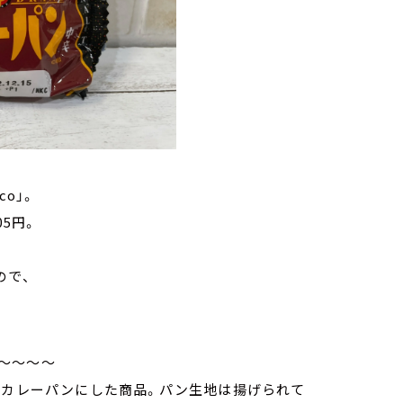
o」。
05円。
ので、
～～～～
、カレーパンにした商品。パン生地は揚げられて