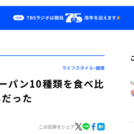
クス
イベント・グッ
ズ
st
YouTube
せ
会社情報
ライフスタイル・健康
ーパン10種類を食べ比
いだった
この記事をシェア