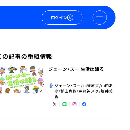
ログイン
この記事の番組情報
ジェーン・スー 生活は踊る
ジェーン・スー/小笠原亘/山内あ
ゆ/杉山真也/宇賀神メグ/堀井美
香