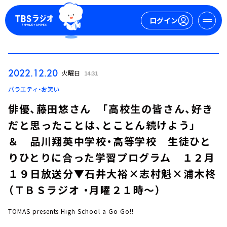
ログイン
マイページ
2022.12.20
火曜日
14:31
新規会員登録
ログイン
バラエティ・お笑い
俳優、藤田悠さん 「高校生の皆さん、好き
だと思ったことは、とことん続けよう」
＆ 品川翔英中学校・高等学校 生徒ひと
りひとりに合った学習プログラム １２月
１９日放送分▼石井大裕×志村魁×浦木柊
今日の番組表
（ＴＢＳラジオ ・月曜２１時～）
週間番組表
トピックス
TOMAS presents High School a Go Go!!
TBS Podcast