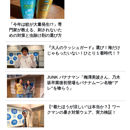
「今年は蚊が大量発生!?」専
門家が教える、刺されないた
めの対策と虫除け剤の選び方
『大人のラッシュガード』選び！海だけ
じゃもったいない！ひとり１着時代！？
JUNK バナナマン「梅澤美波さん、乃木
坂卒業後初登場もバナナムーン名物“ア
レ”を喰らう」
【“着たほうが涼しい”は本当か？】ワー
クマンの暑さ対策ウェア、実力検証！