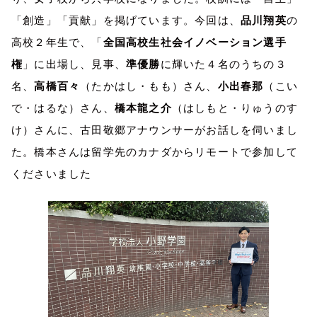
「創造」「貢献」を掲げています。今回は、
品川翔英
の
高校２年生で、「
全国高校生社会イノベーション選手
権
」に出場し、見事、
準優勝
に輝いた４名のうちの３
名、
高橋百々
（たかはし・もも）さん、
小出春那
（こい
で・はるな）さん、
橋本龍之介
（はしもと・りゅうのす
け）さんに、古田敬郷アナウンサーがお話しを伺いまし
た。橋本さんは留学先のカナダからリモートで参加して
くださいました