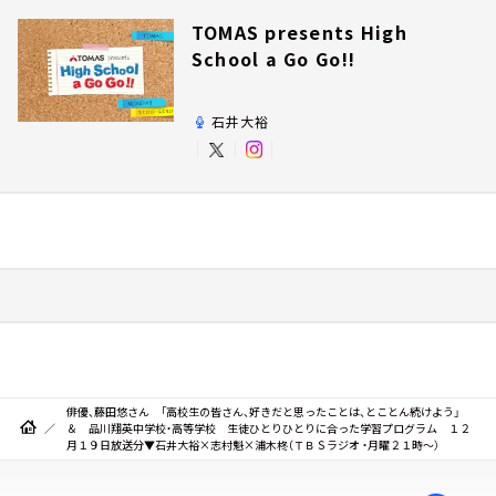
TOMAS presents High
School a Go Go!!
石井大裕
俳優、藤田悠さん 「高校生の皆さん、好きだと思ったことは、とことん続けよう」
＆ 品川翔英中学校・高等学校 生徒ひとりひとりに合った学習プログラム １２
月１９日放送分▼石井大裕×志村魁×浦木柊（ＴＢＳラジオ ・月曜２１時～）