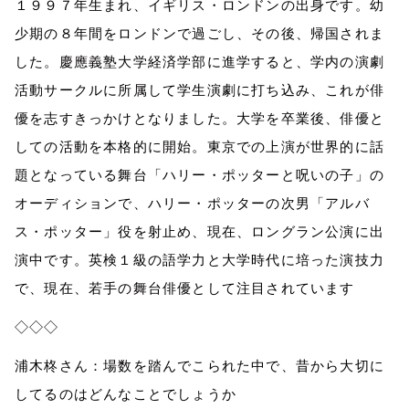
１９９７年生まれ、イギリス・ロンドンの出身です。幼
少期の８年間をロンドンで過ごし、その後、帰国されま
した。慶應義塾大学経済学部に進学すると、学内の演劇
活動サークルに所属して学生演劇に打ち込み、これが俳
優を志すきっかけとなりました。大学を卒業後、俳優と
しての活動を本格的に開始。東京での上演が世界的に話
題となっている舞台「ハリー・ポッターと呪いの子」の
オーディションで、ハリー・ポッターの次男「アルバ
ス・ポッター」役を射止め、現在、ロングラン公演に出
演中です。英検１級の語学力と大学時代に培った演技力
で、現在、若手の舞台俳優として注目されています
◇◇◇
浦木柊さん：場数を踏んでこられた中で、昔から大切に
してるのはどんなことでしょうか