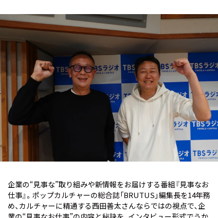
お知らせ
イベント・グッズ
YouTube
会社情報
企業の“見事な”取り組みや新情報をお届けする番組『見事なお
仕事』。ポップカルチャーの総合誌「BRUTUS」編集長を14年務
め、カルチャーに精通する西田善太さんならではの視点で、企
業の“見事なお仕事”の内容と秘訣を、インタビュー形式でうか