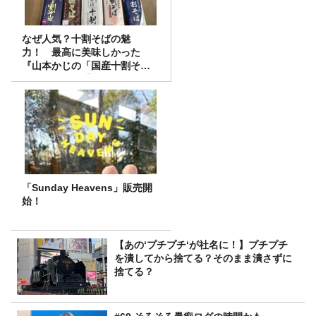
なぜ人気？十割そばの魅
力！ 最高に美味しかった
『山本かじの「国産十割そ
ば」』とは？【十割そば10種
食べ比べ】
「Sunday Heavens」販売開
始！
【あの‘プチプチ‘が社名に！】プチプチ
を潰してから捨てる？そのまま潰さずに
捨てる？