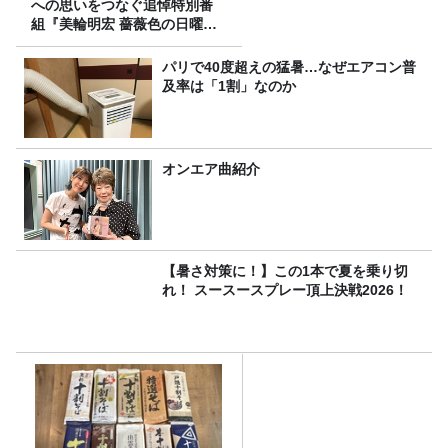
への思いをつなぐ追悼特別番
組『美輪明宏 薔薇色の日曜日
～ごきげんよう、ルンルン
～』8/9（日）16時放送
パリで40度超えの猛暑…なぜエアコン普
及率は「1割」なのか
オンエア曲紹介
【暑さ対策に！】この1本で夏を乗り切
れ！ スースースプレー頂上決戦2026！