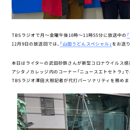
TBSラジオで月～金曜午後10時～11時55分に放送中の
12月9日の放送回では、
「山田うどんスペシャル」
をお送
本日はライターの武田砂鉄さんが新型コロナウイルス感
アシタノカレッジ内のコーナー「ニュースエトセトラ」で
TBSラジオ澤田大樹記者が代打パーソナリティを務めま