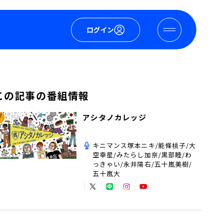
ログイン
この記事の番組情報
アシタノカレッジ
キニマンス塚本ニキ/能條桃子/大
空幸星/みたらし加奈/黒部睦/わ
っきゃい/永井陽右/五十嵐美樹/
五十嵐大