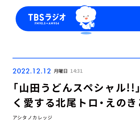
今日の番組表
トピッ
週間番組表
TBS
Podca
お知ら
2022.12.12
月曜日
14:31
「山田うどんスペシャル!
く愛する北尾トロ・えのき
アシタノカレッジ