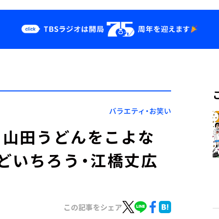
クス
イベント・グッ
ズ
st
YouTube
せ
会社情報
バラエティ・お笑い
!」山田うどんをこよな
どいちろう・江橋丈広
この記事をシェア