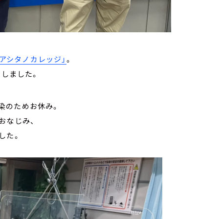
「アシタノカレッジ」
。
りしました。
染のためお休み。
おなじみ、
した。