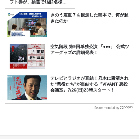
フト券が、抽選で1組2名様に
プレゼント！
きのう震度７を観測した熊本で、何が起
きたのか
空気階段 第9回単独公演 『●●●』 公式ツ
アーグッズの詳細発表！
テレビとラジオが直結！乃木に粛清され
た“悪役たち”が集結する『VIVANT 悪役
会議室』7/26(日)23時スタート！
Recommended by