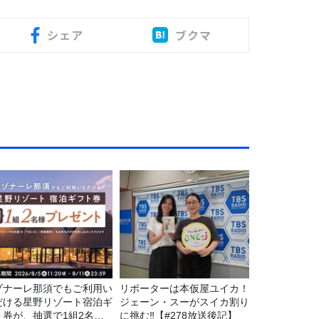
シェア
ブクマ
ゾナーレ那須でもご利用い
リポーターは本仮屋ユイカ！
だける星野リゾート宿泊ギ
ジェーン・スーがスイカ割り
ト券が、抽選で1組2名様
に挑む‼【#278放送後記】