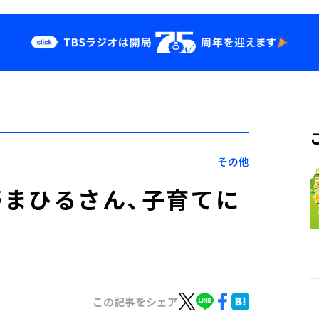
クス
イベント・グッ
ズ
st
YouTube
せ
会社情報
その他
の紺野まひるさん、子育てに
この記事をシェア