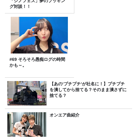
「シノフェス」夢のブッキン
グ対談！！
#69 そろそろ愚痴ログの時間
かも～。
【あの‘プチプチ‘が社名に！】プチプチ
を潰してから捨てる？そのまま潰さずに
捨てる？
オンエア曲紹介