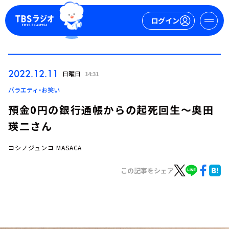
ログイン
マイページ
2022.12.11
日曜日
14:31
新規会員登録
ログイン
バラエティ・お笑い
預金0円の銀行通帳からの起死回生～奥田
瑛二さん
コシノジュンコ MASACA
この記事をシェア
今日の番組表
週間番組表
トピックス
TBS Podcast