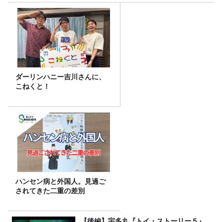
ダーリンハニー吉川さんに、
こねくと！
ハンセン病と外国人。見過ご
されてきた二重の差別
【後編】宇多丸『トイ・ストーリー５』