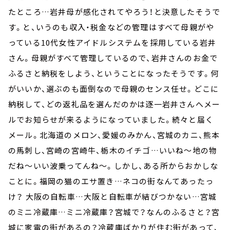
たところ…岩井母が感化されてやろう！と決意したそうで
す。と、いうのも収入・税金などの管理はすべて母親がや
っている10代女性アイドルシステムを採用している岩井
さん。母親がすべて管理しているので、岩井さんのお金で
ふるさと納税をしよう、ということになったそうです。何
がいいか、選ぶのも面倒なので母親のセンス任せ。どこに
納税して、どの返礼品を選んだのかは逐一岩井さんへメー
ルでお知らせが来るようになっていました。続々と届く
メール。北海道のメロン、愛媛のみかん、宮城のカニ、熊本
の馬刺し、宮崎の宮崎牛、栃木のイチゴ…いいね～地の物
だね～いい波乗ってんね～。しかし、ある所からおかしな
ことに。福岡の猫のエサ置き…ネコの街なんてあったっ
け？ 大阪の自転車…大阪と自転車が結びつかない…宮城
のミニ冷蔵庫…ミニ冷蔵庫？宮城で？なんのふるさと？宮
城に家電の街があるの？冷蔵庫ばかりが住む街があって、