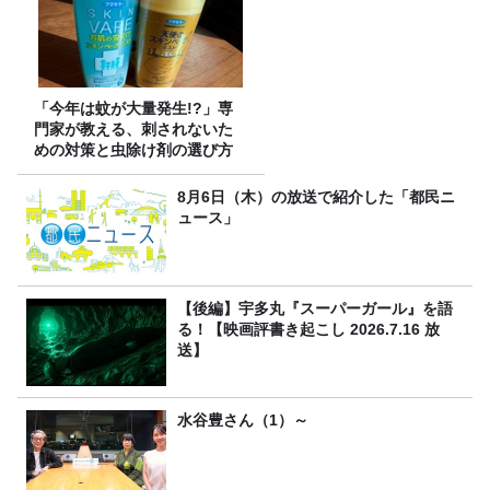
「今年は蚊が大量発生!?」専
門家が教える、刺されないた
めの対策と虫除け剤の選び方
8月6日（木）の放送で紹介した「都民ニ
ュース」
【後編】宇多丸『スーパーガール』を語
る！【映画評書き起こし 2026.7.16 放
送】
水谷豊さん（1）～