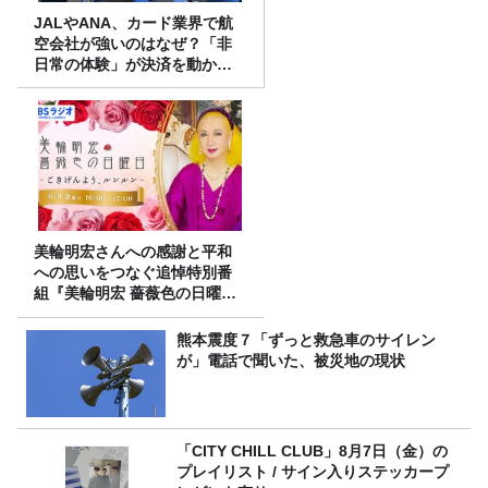
JALやANA、カード業界で航
空会社が強いのはなぜ？「非
日常の体験」が決済を動かす
理由
美輪明宏さんへの感謝と平和
への思いをつなぐ追悼特別番
組『美輪明宏 薔薇色の日曜日
～ごきげんよう、ルンルン
～』8/9（日）16時放送
熊本震度７「ずっと救急車のサイレン
が」電話で聞いた、被災地の現状
「CITY CHILL CLUB」8月7日（金）の
プレイリスト / サイン入りステッカープ