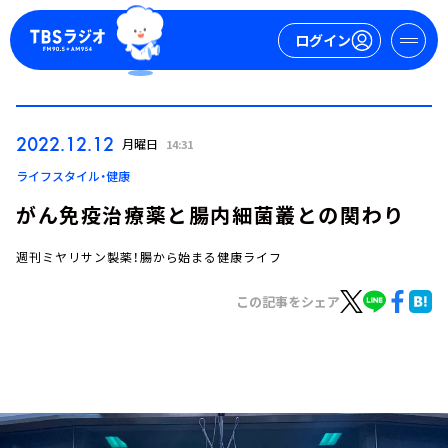
ログイン
マイページ
2022.12.12
月曜日
14:31
新規会員登録
ログイン
ライフスタイル・健康
がん免疫治療薬と腸内細菌叢との関わり
週刊ミヤリサン製薬！腸から始まる健康ライフ
この記事をシェア
今日の番組表
週間番組表
トピックス
TBS Podcast