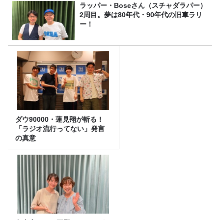
ラッパー・Boseさん（スチャダラパー）
2周目。夢は80年代・90年代の旧車ラリ
ー！
ダウ90000・蓮見翔が斬る！
「ラジオ流行ってない」発言
の真意