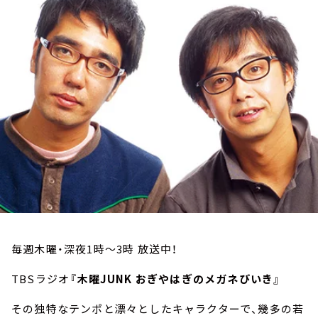
お知らせ
イベント・グッズ
YouTube
会社情報
毎週木曜・深夜1時～3時 放送中！
TBSラジオ
『木曜JUNK おぎやはぎのメガネびいき』
その独特なテンポと漂々としたキャラクターで、幾多の若