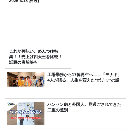
2026.6.18 放送】
これが美味い、めんつゆ特
集！！売上げ四天王を比較！
話題の唐船峡も
工場勤務から17億再生へ——『モナキ』
4人が語る、人生を変えた“ポチッ”の話
ハンセン病と外国人。見過ごされてきた
二重の差別