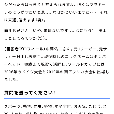
シだったらはっきりと答えられますよ。ぼくはマラドー
ナのほうがすごいと思う。なぜかといいますと･･･。それ
は来週、答えます（笑）。
向井お兄さん いや、来週ないですよ。なにもう1回出よ
うとしてるですか（笑）。
（回答者プロフィール）
中澤佑二さん。元Jリーガー、元サ
ッカー日本代表選手。現役時代のニックネームはボンバ
ーヘッド。40歳まで現役で活躍し、ワールドカップには
2006年のドイツ大会と2010年の南アフリカ大会に出場し
ました。
質問を送ってください！
スポーツ、動物、昆虫、植物、星や宇宙、お天気、ことば、音
楽、人の体、乗り物、YouTube、お笑い、友だちや家族のこ