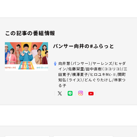
この記事の番組情報
パンサー向井の#ふらっと
向井慧（パンサー）/ヤーレンズ/ヒャダ
イン/佐藤栞里/田中直樹（ココリコ）/三
田寛子/横澤夏子/ヒロユキMc-Ⅱ/関町
知弘（ライス）/どんぐりたけし/林家つ
る子