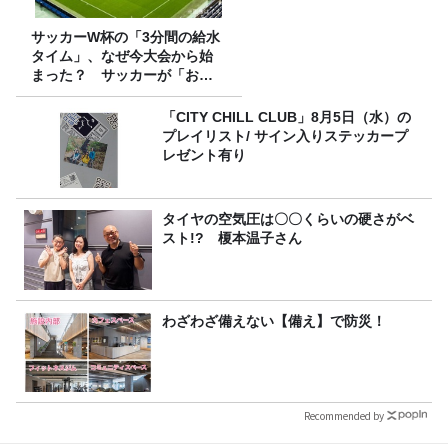
サッカーW杯の「3分間の給水
タイム」、なぜ今大会から始
まった？ サッカーが「お
金」に変わる仕組み
「CITY CHILL CLUB」8月5日（水）の
プレイリスト/ サイン入りステッカープ
レゼント有り
タイヤの空気圧は〇〇くらいの硬さがベ
スト!? 榎本温子さん
わざわざ備えない【備え】で防災！
Recommended by