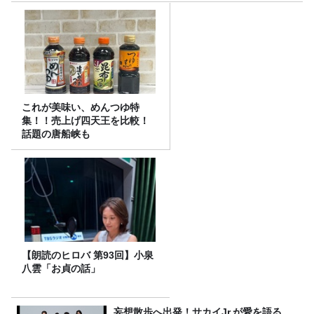
これが美味い、めんつゆ特
集！！売上げ四天王を比較！
話題の唐船峡も
【朗読のヒロバ 第93回】小泉
八雲「お貞の話」
妄想散歩へ出発！サカイJr.が愛を語る