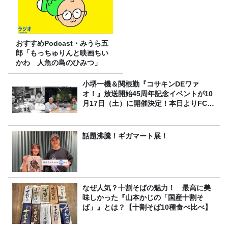
おすすめPodcast・みうら五
郎「もっちゅりんと映画ちい
かわ 人魚の島のひみつ」
小堺一機＆関根勤『コサキンDEワァ
オ！』放送開始45周年記念イベントが10
月17日（土）に開催決定！本日よりFC先
行受付スタート！
話題沸騰！ギガマート展！
なぜ人気？十割そばの魅力！ 最高に美
味しかった『山本かじの「国産十割そ
ば」』とは？【十割そば10種食べ比べ】