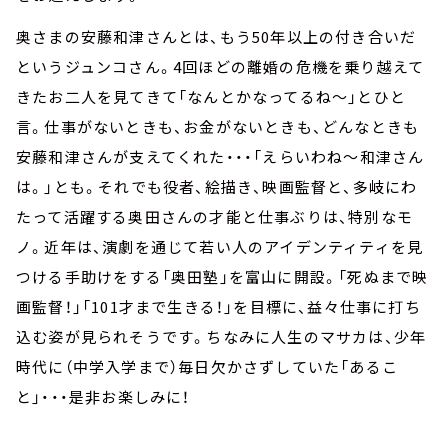
奥さまの安藤和津さんとは、もう50年以上の付き合いだ
というジュンコさん。4回ほどの離婚の危機を乗り越えて
きたお二人を見てきて「なんとかなってるね～」とひと
言。仕事がないときも、お金がないときも、どんなときも
安藤和津さんが支えてくれた・・・「えらいわね～和津さん
は。」とも。それでも役者、絵描き、映画監督と、多岐にわ
たって活躍する奥田さんの才能と仕事ぶりは、特別なモ
ノ。近年は、演劇を通じて若い人のアイデンティティを見
つける手助けをする「奥田塾」を富山に開設。「死ぬまで映
画監督！」「101才まで生きる！」を目標に、益々仕事に打ち
込む姿が見られそうです。ちなみに人生のマサカは、少年
時代に（中学入学まで）毎日欠かさずしていた「あるこ
と」・・・是非お楽しみに！