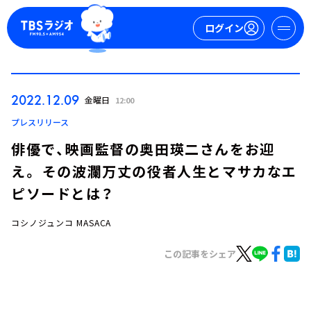
ログイン
マイページ
2022.12.09
金曜日
12:00
新規会員登録
ログイン
プレスリリース
俳優で、映画監督の奥田瑛二さんをお迎
え。 その波瀾万丈の役者人生とマサカなエ
ピソードとは？
コシノジュンコ MASACA
今日の番組表
この記事をシェア
週間番組表
トピックス
TBS Podcast