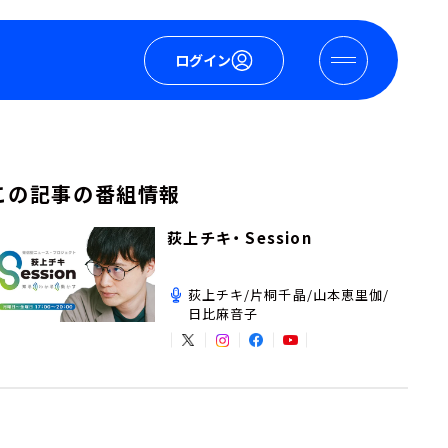
ログイン
この記事の番組情報
荻上チキ・ Session
荻上チキ/片桐千晶/山本恵里伽/
日比麻音子