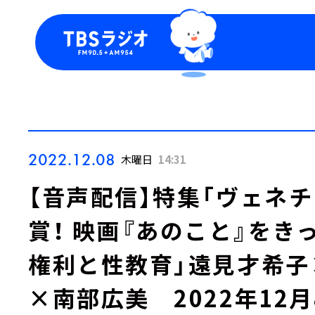
今日の番組表
トピッ
週間番組表
TBS
Podca
お知ら
2022.12.08
木曜日
14:31
【音声配信】特集「ヴェネ
賞！ 映画『あのこと』をき
権利と性教育」遠見才希子
×南部広美 2022年12月