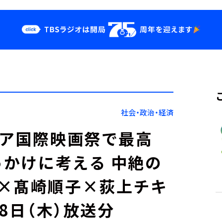
クス
イベント・グッ
ズ
st
YouTube
せ
会社情報
社会・政治・経済
チア国際映画祭で最高
っかけに考える 中絶の
×髙崎順子×荻上チキ
8日（木）放送分