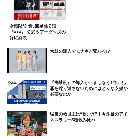
空気階段 第9回単独公演
『●●●』 公式ツアーグッズの
詳細発表！
太鼓の達人でモナキが変わる!?
『拘禁刑』の導入からまもなく1年。犯
罪を繰り返さないためにはどんな支援が
必要なのか
猛暑の救世主は“飲む氷”！今注目のアイ
ススラリー5種飲み比べ