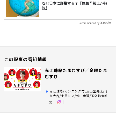
なぜ日本に影響する？【気象予報士が解
説】
Recommended by
この記事の番組情報
赤江珠緒たまむすび／金曜たま
むすび
赤江珠緒/カンニング竹山/山里亮太/博
多大吉/土屋礼央/外山惠理/玉袋筋太郎