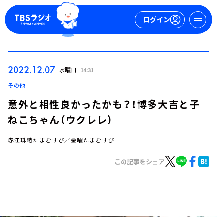
ログイン
マイページ
2022.12.07
水曜日
14:31
新規会員登録
ログイン
その他
意外と相性良かったかも？！博多大吉と子
ねこちゃん（ウクレレ）
赤江珠緒たまむすび／金曜たまむすび
この記事をシェア
今日の番組表
週間番組表
トピックス
TBS Podcast