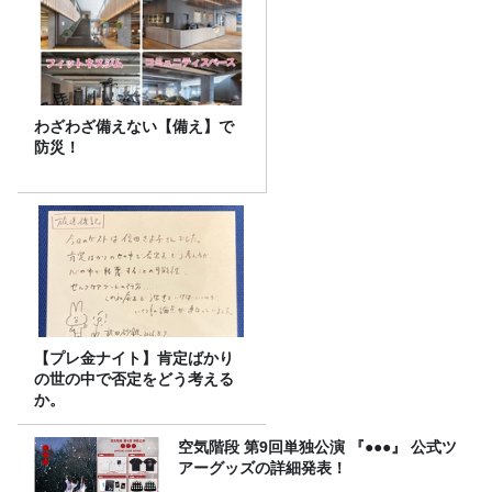
わざわざ備えない【備え】で
防災！
【プレ金ナイト】肯定ばかり
の世の中で否定をどう考える
か。
空気階段 第9回単独公演 『●●●』 公式ツ
アーグッズの詳細発表！