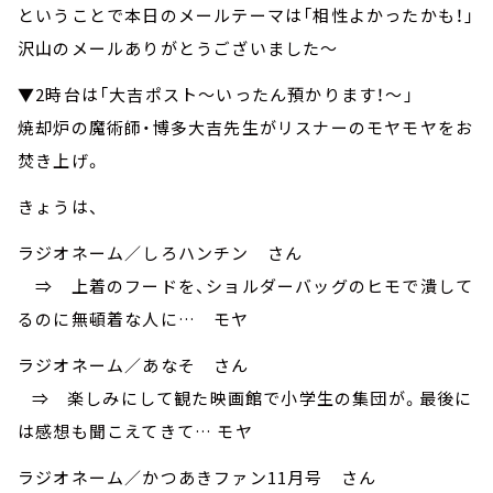
ということで本日のメールテーマは「相性よかったかも！」
沢山のメールありがとうございました～
▼2時台は「大吉ポスト～いったん預かります！～」
焼却炉の魔術師・博多大吉先生がリスナーのモヤモヤをお
焚き上げ。
きょうは、
ラジオネーム／しろハンチン さん
⇒ 上着のフードを、ショルダーバッグのヒモで潰して
るのに無頓着な人に… モヤ
ラジオネーム／あなそ さん
⇒ 楽しみにして観た映画館で小学生の集団が。最後に
は感想も聞こえてきて… モヤ
ラジオネーム／かつあきファン11月号 さん