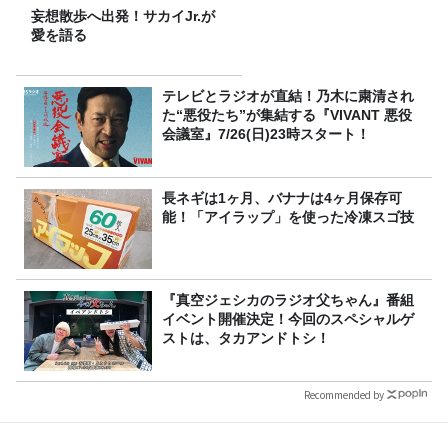
妄想散歩へ出発！サカイJr.が
愛を語る
テレビとラジオが直結！乃木に粛清され
た“悪役たち”が集結する『VIVANT 悪役
会議室』7/26(日)23時スタート！
長ネギは1ヶ月、バナナは4ヶ月保存可
能！「アイラップ」を使った冷凍スゴ技
『真空ジェシカのラジオ父ちゃん』番組
イベント開催決定！今回のスペシャルゲ
ストは、タカアンドトシ！
Recommended by