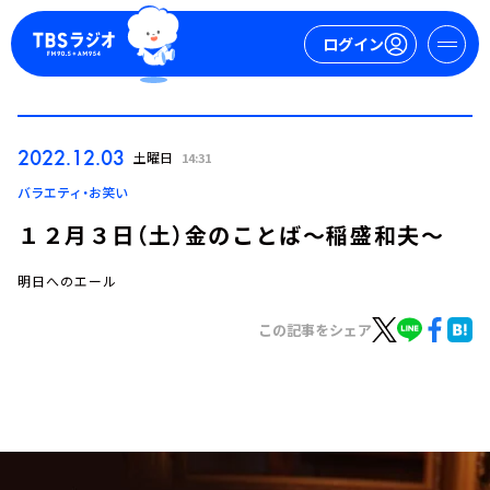
ログイン
マイページ
2022.12.03
土曜日
14:31
新規会員登録
ログイン
バラエティ・お笑い
１２月３日（土）金のことば～稲盛和夫～
明日へのエール
この記事をシェア
今日の番組表
週間番組表
トピックス
TBS Podcast