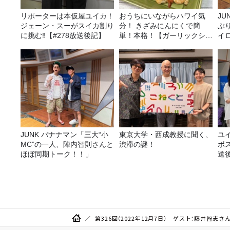
リポーターは本仮屋ユイカ！
おうちにいながらハワイ気
JUNK バナナ
ジェーン・スーがスイカ割り
分！ きざみにんにくで簡
ぶ
に挑む‼【#278放送後記】
単！本格！【ガーリックシュ
イ
リンプ】 桃屋のかんたんレ
シピ
JUNK バナナマン「三大“小
東京大学・西成教授に聞く、
ユ
MC”の一人、陣内智則さんと
渋滞の謎！
ボ
ほぼ同期トーク！！」
送
第326回（2022年12月7日） ゲスト：藤井智志