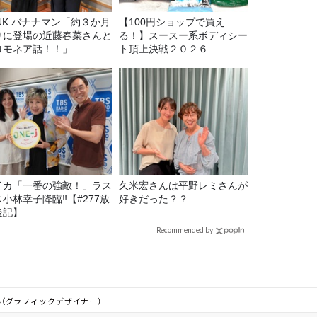
マン「約３か月
【100円ショップで買え
りに登場の近藤春菜さんと
る！】スースー系ボディシー
ロモネア話！！」
ト頂上決戦２０２６
イカ「一番の強敵！」ラス
久米宏さんは平野レミさんが
ス小林幸子降臨‼【#277放
好きだった？？
後記】
Recommended by
さん（グラフィックデザイナー）