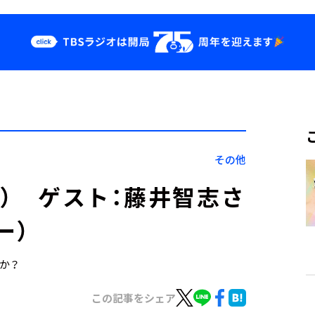
クス
イベント・グッ
ズ
st
YouTube
せ
会社情報
その他
7日） ゲスト：藤井智志さ
ー）
すか？
この記事をシェア