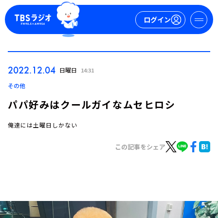
ログイン
マイページ
2022.12.04
日曜日
14:31
新規会員登録
ログイン
その他
パパ好みはクールガイなムセヒロシ
俺達には土曜日しかない
この記事をシェア
今日の番組表
週間番組表
トピックス
TBS Podcast