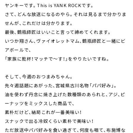
ヤンキーです。This is YANK ROCKです。
さて、どんな放送になるのやら。それは見るまで分かりま
せんが、これだけは分かります。
最後、鶴瓶師匠はいいこと言って締めてくれます。
いつか翔さん、ヴァイオレットマム、鶴瓶師匠と一緒にビ
アボールで、
「家族に乾杯！マッチで～す！」をやりたいですね。
そして、今週のおつまみちゃん。
先々週話題にあがった、宮城県古川名物「パパ好み」。
油を使わず丹念に焼き上げた数種類のあられと、アジ、ピ
ーナッツをミックスした商品で、
素朴だけど、結局これが一番美味い！
スナックで出る冷奴くらい素朴で美味い！
ただ放送中パパ好みを食い過ぎて、何度も咽て、布施博な