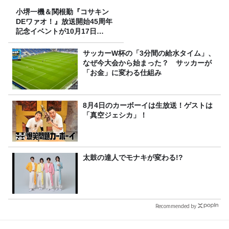
小堺一機＆関根勤『コサキン
DEワァオ！』放送開始45周年
記念イベントが10月17日
（土）に開催決定！本日より
FC先行受付スタート！
サッカーW杯の「3分間の給水タイム」、
なぜ今大会から始まった？ サッカーが
「お金」に変わる仕組み
8月4日のカーボーイは生放送！ゲストは
「真空ジェシカ」！
太鼓の達人でモナキが変わる!?
Recommended by