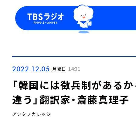
今日の番組表
トピッ
週間番組表
TBS
Podca
お知ら
2022.12.05
月曜日
14:31
「韓国には徴兵制があるか
違う」翻訳家・斎藤真理子
アシタノカレッジ