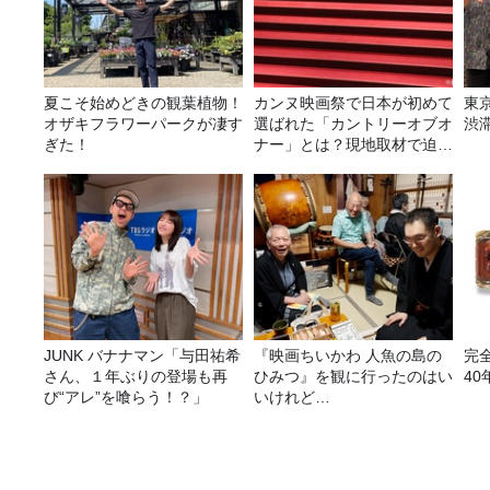
夏こそ始めどきの観葉植物！
カンヌ映画祭で日本が初めて
東
オザキフラワーパークが凄す
選ばれた「カントリーオブオ
渋
ぎた！
ナー」とは？現地取材で迫る
選出の意味
JUNK バナナマン「与田祐希
『映画ちいかわ 人魚の島の
完
さん、１年ぶりの登場も再
ひみつ』を観に行ったのはい
40
び“アレ”を喰らう！？」
いけれど…