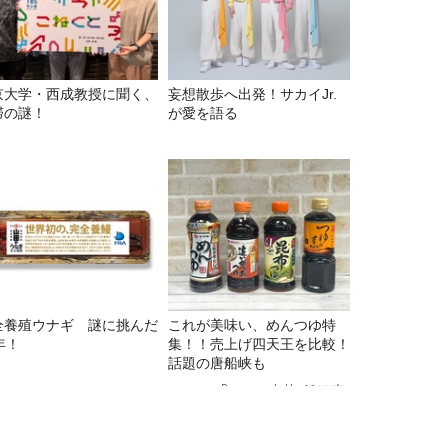
京大学・西成教授に聞く、
妄想散歩へ出発！サカイJr.
滞の謎！
が愛を語る
全養殖ウナギ 謎に挑んだ
これが美味い、めんつゆ特
年！
集！！売上げ四天王を比較！
話題の唐船峡も
Recommended by