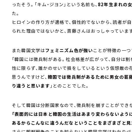
ったそう。「キム・ジヨン」という名前も、
82年生まれの
た。
ヒロインの作り方が適格で、個性的でないから、読者が
られた理由ではないかと、斎藤さんはおっしゃっていま
また韓国文学は
フェミニズム色が強い
ことが特徴の一つ
「韓国には徴兵制がある。社会格差が広がって、自分は割
性に限らず、誰かのせいで損をしているという仮想敵の
思うんですけど、
韓国では徴兵制があるために男女の葛
り違うと思います
」とのことでした。
そして韓国は分断国家なので、徴兵制を崩すことができ
「表面的には日本と韓国の生活はあまり変わらないように
あるからこんなに違うんだなということをまざまざと見
さらに朝鮮戦争のことを知らないと韓国文学はわかりづ