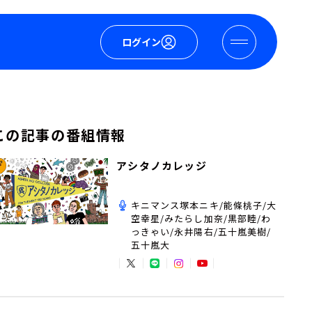
ログイン
この記事の番組情報
アシタノカレッジ
キニマンス塚本ニキ/能條桃子/大
空幸星/みたらし加奈/黒部睦/わ
っきゃい/永井陽右/五十嵐美樹/
五十嵐大