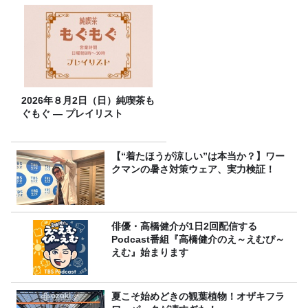
2026年８月2日（日）純喫茶も
ぐもぐ ― プレイリスト
【“着たほうが涼しい”は本当か？】ワー
クマンの暑さ対策ウェア、実力検証！
俳優・高橋健介が1日2回配信する
Podcast番組『高橋健介のえ～えむぴ～
えむ』始まります
夏こそ始めどきの観葉植物！オザキフラ