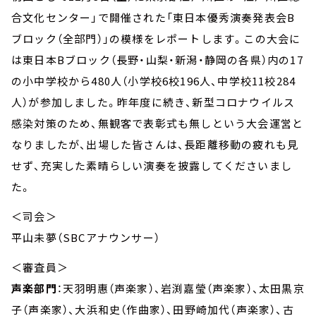
合文化センター」で開催された「東日本優秀演奏発表会B
ブロック（全部門）」の模様をレポートします。この大会に
は東日本Bブロック（長野・山梨・新潟・静岡の各県）内の17
の小中学校から480人（小学校6校196人、中学校11校284
人）が参加しました。昨年度に続き、新型コロナウイルス
感染対策のため、無観客で表彰式も無しという大会運営と
なりましたが、出場した皆さんは、長距離移動の疲れも見
せず、充実した素晴らしい演奏を披露してくださいまし
た。
＜司会＞
平山未夢（SBCアナウンサー）
＜審査員＞
声楽部門
：天羽明惠（声楽家）、岩渕嘉瑩（声楽家）、太田黒京
子（声楽家）、大浜和史（作曲家）、田野崎加代（声楽家）、古