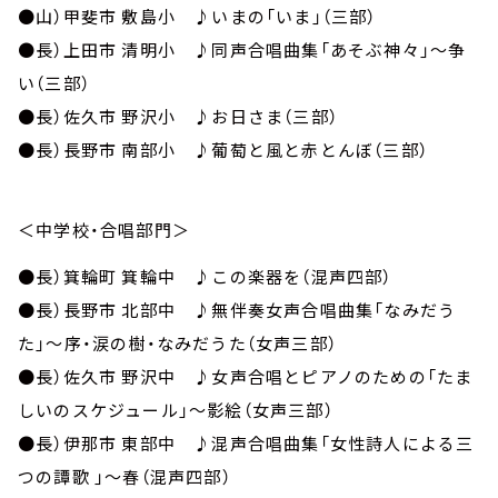
●山）甲斐市 敷島小 ♪いまの「いま」（三部）
●長）上田市 清明小 ♪同声合唱曲集「あそぶ神々」～争
い（三部）
●長）佐久市 野沢小 ♪お日さま（三部）
●長）長野市 南部小 ♪葡萄と風と赤とんぼ（三部）
＜中学校・合唱部門＞
●長）箕輪町 箕輪中 ♪この楽器を（混声四部）
●長）長野市 北部中 ♪無伴奏女声合唱曲集「なみだう
た」～序・涙の樹・なみだうた（女声三部）
●長）佐久市 野沢中 ♪女声合唱とピアノのための「たま
しいのスケジュール」～影絵（女声三部）
●長）伊那市 東部中 ♪混声合唱曲集「女性詩人による三
つの譚歌 」～春（混声四部）