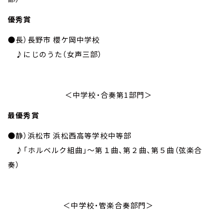
優秀賞
●長）長野市 櫻ケ岡中学校
♪にじのうた（女声三部）
＜中学校・合奏第
1
部門＞
最優秀賞
●静）浜松市 浜松西高等学校中等部
♪「ホルベルク組曲」～第１曲、第２曲、第５曲（弦楽合
奏）
＜中学校・管楽合奏部門＞