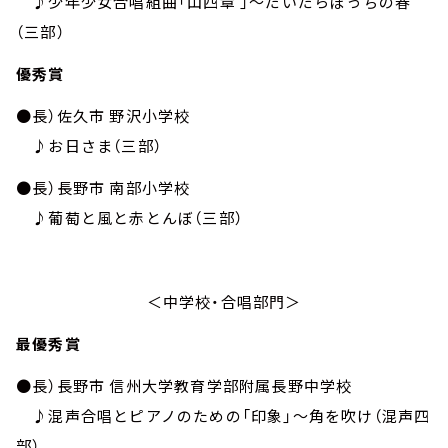
♪
少年少女合唱組曲「山四章 」～だいだらぼっちの春
（三部）
優秀賞
●長）佐久市 野沢小学校
♪お日さま（三部）
●長）長野市 南部小学校
♪葡萄と風と赤とんぼ（三部）
＜中学校・合唱部門＞
最優秀賞
●長）長野市 信州大学教育学部附属長野中学校
♪混声合唱とピアノのための「印象」～角を吹け（混声四
部）