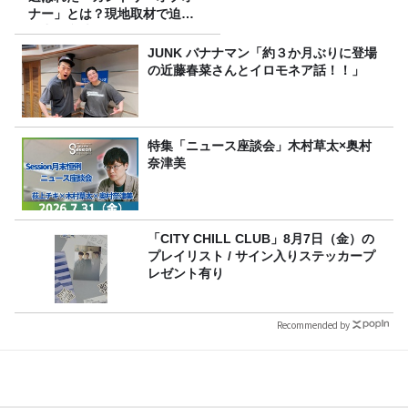
ナー」とは？現地取材で迫る
選出の意味
JUNK バナナマン「約３か月ぶりに登場
の近藤春菜さんとイロモネア話！！」
特集「ニュース座談会」木村草太×奥村
奈津美
「CITY CHILL CLUB」8月7日（金）の
プレイリスト / サイン入りステッカープ
レゼント有り
Recommended by