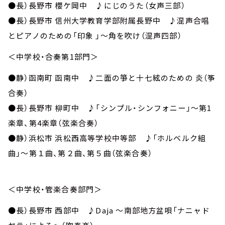
●長）長野市 櫻ケ岡中 ♪にじのうた（女声三部）
●長）長野市 信州大学教育学部附属長野中 ♪混声合唱
とピアノのための「印象 」～角を吹け（混声四部）
＜中学校・合奏第1部門＞
●静）函南町 函南中 ♪二面の箏と十七絃のための 炎（筝
合奏）
●長）長野市 柳町中 ♪「シンプル・シンフォニー」～第1
楽章、第4楽章（弦楽合奏）
●静）浜松市 浜松西高等学校中等部 ♪「ホルベルク組
曲」～第１曲、第２曲、第５曲（弦楽合奏）
＜中学校・管楽合奏部門＞
●長）長野市 西部中 ♪Daja ～南部地方盆唄「ナニャド