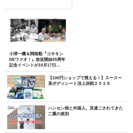
小堺一機＆関根勤『コサキン
DEワァオ！』放送開始45周年
記念イベントが10月17日
（土）に開催決定！本日より
FC先行受付スタート！
【100円ショップで買える！】スースー
系ボディシート頂上決戦２０２６
ハンセン病と外国人。見過ごされてきた
二重の差別